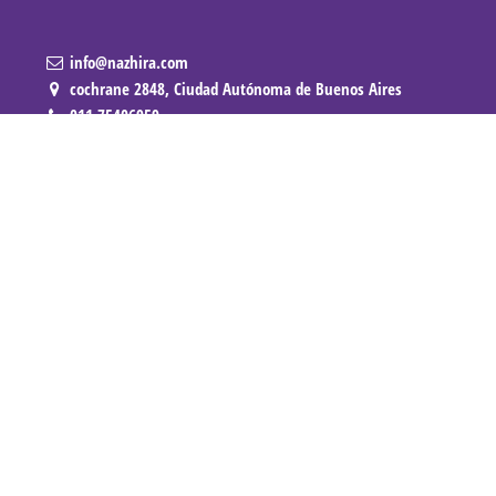
info@nazhira.com
cochrane 2848, Ciudad Autónoma de Buenos Aires
011 75406959
+541130049016
/
nazhiraeditorial
editorialnazhira
Compartir en
Powered by
Donweb