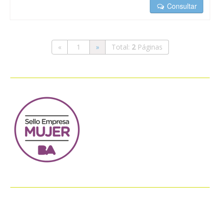
Consultar
«
1
»
Total:
2
Páginas